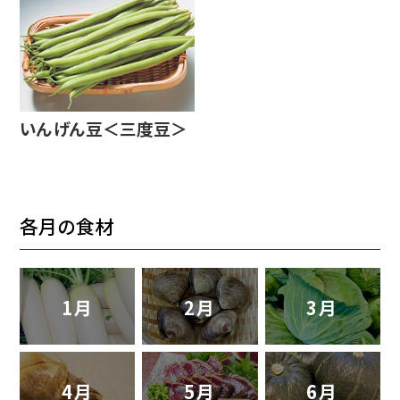
いんげん豆＜三度豆＞
各月の食材
1月
2月
3月
4月
5月
6月