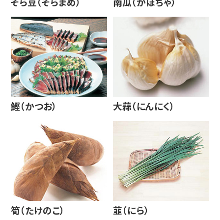
そら豆（そらまめ）
南瓜（かぼちゃ）
鰹（かつお）
大蒜（にんにく）
筍（たけのこ）
韮（にら）