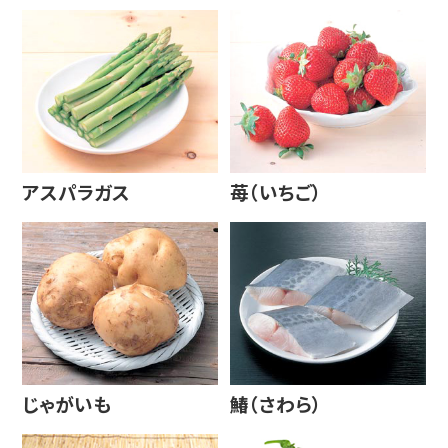
アスパラガス
苺（いちご）
じゃがいも
鰆（さわら）