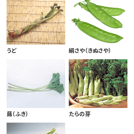
うど
絹さや（きぬさや）
蕗（ふき）
たらの芽