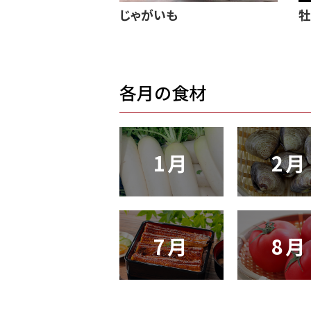
じゃがいも
牡
各月の食材
1月
2月
7月
8月