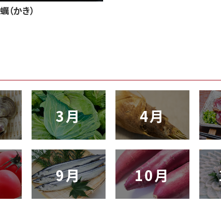
蠣（かき）
3月
4月
9月
10月