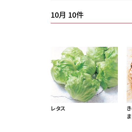
10月 10件
レタス
き
ま