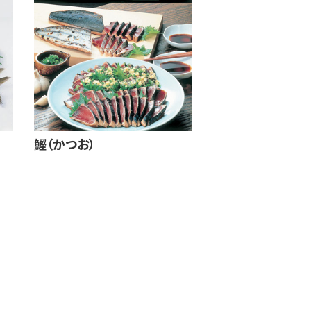
鰹（かつお）