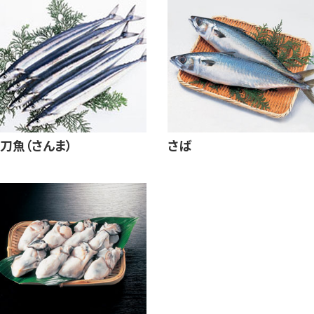
刀魚（さんま）
さば