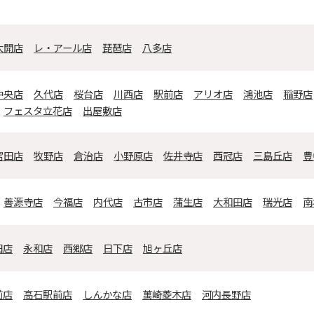
大開店
レ・アール店
琵琶店
八多店
中央店
久代店
桜台店
川西店
駅前店
アリオ店
鴻池店
稲野店
フェスタ立花店
出屋敷店
宮田店
牧野店
倉治店
小野原店
佐井寺店
西冠店
三島丘店
豊
善源寺店
今福店
内代店
古市店
蒲生店
大和田店
瑞光店
南
田店
永和店
西郷店
日下店
旭ヶ丘店
前店
高石駅前店
しんかな店
萬崎菱木店
河内長野店