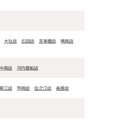
大社店
広田店
苦楽園店
鳴尾店
中南店
河内磐船店
堀江店
市岡店
住之江店
長居店