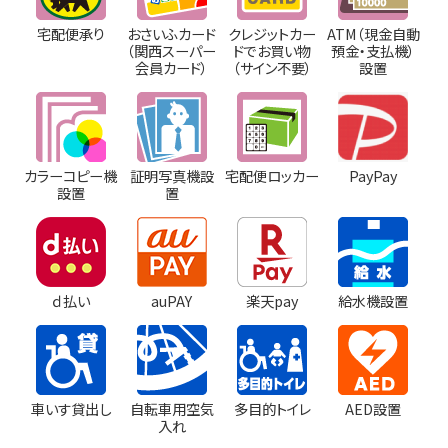
宅配便承り
おさいふカード
クレジットカー
ATM（現金自動
（関西スーパー
ドでお買い物
預金・支払機）
会員カード）
（サイン不要）
設置
カラーコピー機
証明写真機設
宅配便ロッカー
PayPay
設置
置
ｄ払い
auPAY
楽天pay
給水機設置
車いす貸出し
自転車用空気
多目的トイレ
AED設置
入れ