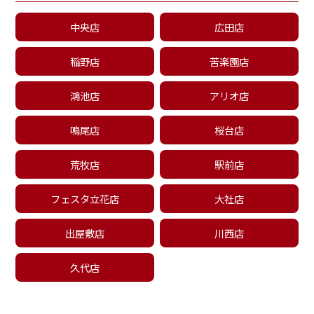
中央店
広田店
稲野店
苦楽園店
鴻池店
アリオ店
鳴尾店
桜台店
荒牧店
駅前店
フェスタ立花店
大社店
出屋敷店
川西店
久代店