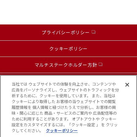
プライバシーポリシー
クッキーポリシー
マルチステークホルダー方針
お問い合わせ
当社では ウェブサイトでの体験を向上させ、コンテンツや
広告をパーソナライズし、ウェブサイトのトラフィックを分
析するために、クッキーを使用しています。 また、当社は
カスタマーハラスメントに対する基本方針
クッキーにより取得した お客様の当ウェブサイトでの閲覧
履歴情報を 個人情報と紐づけたうえで分析し、お客様の興
味・関心に応じた 商品・サービスのご案内や 広告配信等の
お知らせ
ために利用することがあります。 オプトアウトや クッキー
設定をカスタマイズするには、「クッキー設定 」 を クリッ
クしてください。
クッキーポリシー
Copyright© KANSAI FOOD MARKET,INC. All Rights Reserved.