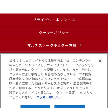
プライバシーポリシー
クッキーポリシー
マルチステークホルダー方針
お問い合わせ
当社では ウェブサイトでの体験を向上させ、コンテンツや
広告をパーソナライズし、ウェブサイトのトラフィックを分
析するために、クッキーを使用しています。 また、当社は
カスタマーハラスメントに対する基本方針
クッキーにより取得した お客様の当ウェブサイトでの閲覧
履歴情報を 個人情報と紐づけたうえで分析し、お客様の興
味・関心に応じた 商品・サービスのご案内や 広告配信等の
お知らせ
ために利用することがあります。 オプトアウトや クッキー
設定をカスタマイズするには、「クッキー設定 」 を クリッ
クしてください。
クッキーポリシー
Copyright© KANSAI FOOD MARKET,INC. All Rights Reserved.