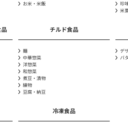
お米・米飯
珍
米
食品
チルド食品
麺
デ
中華惣菜
バ
洋惣菜
和惣菜
煮豆・漬物
練物
豆腐・納豆
冷凍食品