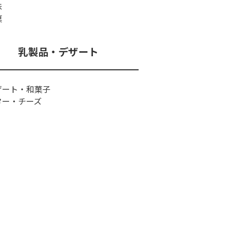
味
菓
乳製品・デザート
ザート・和菓子
ター・チーズ