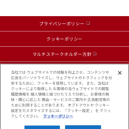
プライバシーポリシー
クッキーポリシー
マルチステークホルダー方針
お問い合わせ
当社では ウェブサイトでの体験を向上させ、コンテンツや
広告をパーソナライズし、ウェブサイトのトラフィックを分
析するために、クッキーを使用しています。 また、当社は
カスタマーハラスメントに対する基本方針
クッキーにより取得した お客様の当ウェブサイトでの閲覧
履歴情報を 個人情報と紐づけたうえで分析し、お客様の興
味・関心に応じた 商品・サービスのご案内や 広告配信等の
お知らせ
ために利用することがあります。 オプトアウトや クッキー
設定をカスタマイズするには、「クッキー設定 」 を クリッ
クしてください。
クッキーポリシー
Copyright© KANSAI FOOD MARKET,INC. All Rights Reserved.